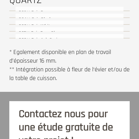
QUARTZ
802** Epic Raw
804** Epic Black
806** Epic White
807** Epic Easy Clay
809** Epic Ash Grain
* Egalement disponible en plan de travail
d’épaisseur 16 mm.
** Intégration possible à fleur de l‘évier et/ou de
la table de cuisson.
Contactez nous pour
une étude gratuite de