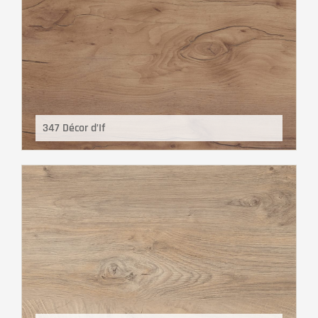
347 Décor d’If