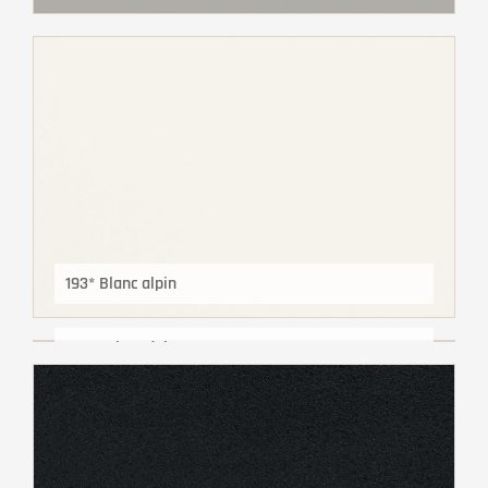
193* Blanc alpin
194* Gris ardoise