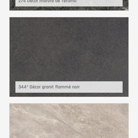
274 Décor marbre de Teramo
344* Décor granit flammé noir