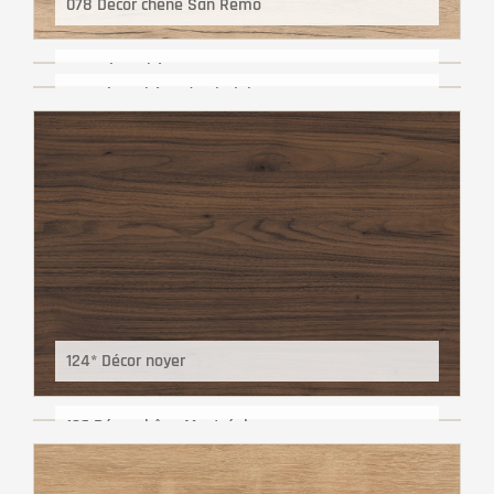
078 Décor chêne San Remo
097 Décor chêne Havane
123 Décor chêne de Virginie
124* Décor noyer
126 Décor chêne Montréal