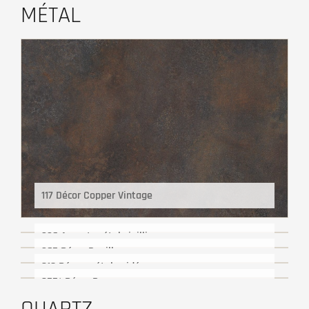
MÉTAL
117 Décor Copper Vintage
226 Aspect métal vieilli
265 Décor Rouille
319 Décor métal oxidé
355* Décor Bronze