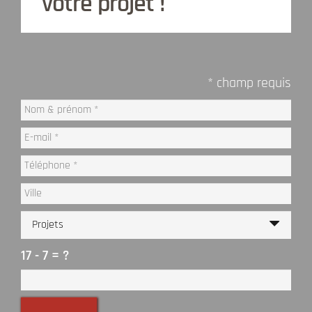
votre projet !
* champ requis
17 - 7 = ?